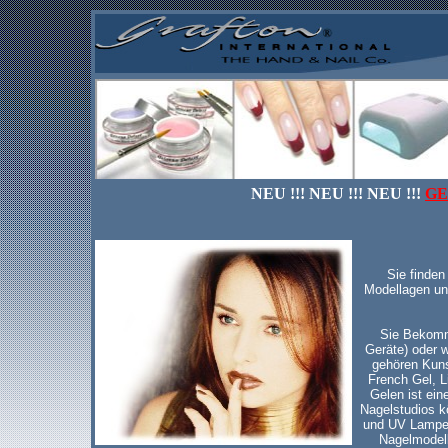
NEU !!! NEU !!! NEU !!!
GE
Sie finden
Modellagen un
Sie Bekomme
Geräte) oder w
gehören Kuns
French Gel, L
Gelen ist ein
Nagelstudios k
und UV Lampen
Nagelmodell