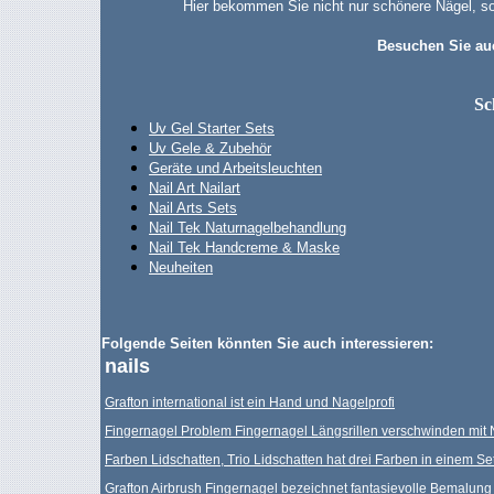
Hier bekommen Sie nicht nur schönere Nägel, so
Besuchen Sie au
Sc
Uv Gel Starter Sets
Uv Gele & Zubehör
Geräte und Arbeitsleuchten
Nail Art Nailart
Nail Arts Sets
Nail Tek Naturnagelbehandlung
Nail Tek Handcreme & Maske
Neuheiten
Folgende Seiten könnten Sie auch interessieren:
nails
Grafton international ist ein Hand und Nagelprofi
Fingernagel Problem Fingernagel Längsrillen verschwinden mit 
Farben Lidschatten, Trio Lidschatten hat drei Farben in einem Se
Grafton Airbrush Fingernagel bezeichnet fantasievolle Bemalung