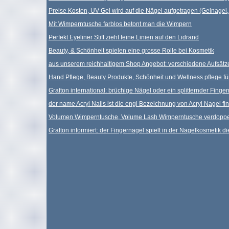
Preise Kosten, UV Gel wird auf die Nägel aufgetragen (Gelnagel,
Mit Wimperntusche farblos betont man die Wimpern
Perfekt Eyeliner Stift zieht feine Linien auf den Lidrand
Beauty, & Schönheit spielen eine grosse Rolle bei Kosmetik
aus unserem reichhaltigem Shop Angebot: verschiedene Aufsätz
Hand Pflege, Beauty Produkte, Schönheit und Wellness pflege f
Grafton international: brüchige Nägel oder ein splitternder Finge
der name Acryl Nails ist die engl Bezeichnung von Acryl Nagel f
Volumen Wimperntusche, Volume Lash Wimperntusche verdoppe
Grafton informiert: der Fingernagel spielt in der Nagelkosmetik di