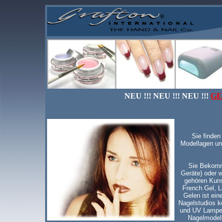
NEU !!! NEU !!! NEU !!!
GE
Sie finden
Modellagen un
Sie Bekomme
Geräte) oder w
gehören Kuns
French Gel, L
Gelen ist ein
Nagelstudios k
und UV Lampen
Nagelmodell