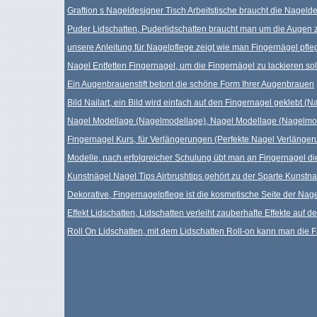
Graftion s Nageldesigner Tisch Arbeitstische braucht die Nageld
Puder Lidschatten, Puderlidschatten braucht man um die Augen 
unsere Anleitung für Nagelpflege zeigt wie man Fingernägel pfle
Nagel Entfetten Fingernagel, um die Fingernägel zu lackieren sol
Ein Augenbrauenstift betont die schöne Form Ihrer Augenbrauen
Bild Nailart, ein Bild wird einfach auf den Fingernagel geklebt (Na
Nagel Modellage (Nagelmodellage), Nagel Modellage (Nagelmod
Fingernagel Kurs, für Verlängerungen (Perfekte Nagel Verlänger
Modelle, nach erfolgreicher Schulung übt man an Fingernagel d
Kunstnägel Nagel Tips Airbrushtips gehört zu der Sparte Kunstna
Dekorative, Fingernagelpflege ist die kosmetische Seite der Nag
Effekt Lidschatten, Lidschatten verleiht zauberhafte Effekte auf d
Roll On Lidschatten, mit dem Lidschatten Roll-on kann man die Fa