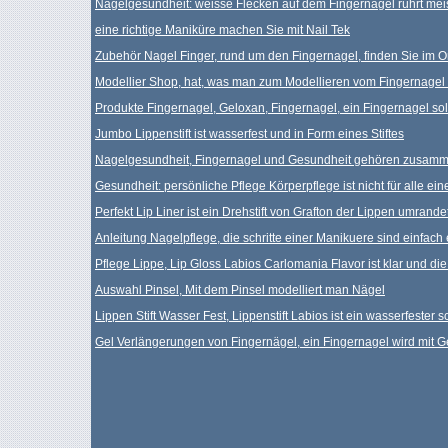
Nagelgesundheit: weisse Flecken auf dem Fingernagel rührt meis
eine richtige Maniküre machen Sie mit Nail Tek
Zubehör Nagel Finger, rund um den Fingernagel, finden Sie im 
Modellier Shop, hat, was man zum Modellieren vom Fingernagel 
Produkte Fingernagel, Geloxan, Fingernagel, ein Fingernagel sol
Jumbo Lippenstift ist wasserfest und in Form eines Stiftes
Nagelgesundheit, Fingernagel und Gesundheit gehören zusam
Gesundheit: persönliche Pflege Körperpflege ist nicht für alle ein
Perfekt Lip Liner ist ein Drehstift von Grafton der Lippen umrande
Anleitung Nagelpflege, die schritte einer Manikuere sind einfach e
Pflege Lippe, Lip Gloss Labios Carlomania Flavor ist klar und di
Auswahl Pinsel, Mit dem Pinsel modelliert man Nägel
Lippen Stift Wasser Fest, Lippenstift Labios ist ein wasserfester s
Gel Verlängerungen von Fingernägel, ein Fingernagel wird mit G