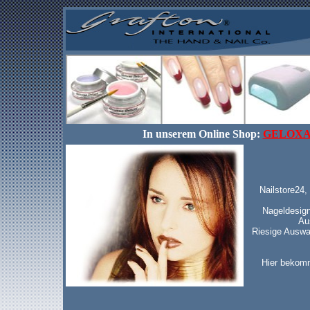
In unserem Online Shop:
GELOXA
Nailstore24,
Nageldesign
Au
Riesige Auswah
Hier bekomm