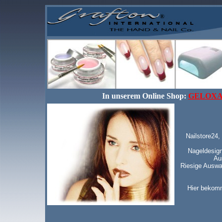
In unserem Online Shop:
GELOXA
Nailstore24,
Nageldesign
Au
Riesige Auswah
Hier bekomm