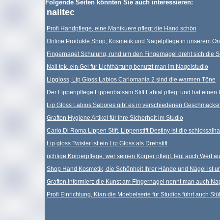
Folgende Seiten könnten Sie auch interessieren:
nailtec
Profi Handpflege, eine Manikuere pflegt die Hand schön
Online Produkte Shop, Kosmetik und Nagelpflege in unserem On
Fingernagel Schulung, rund um den Fingernagel dreht sich die S
Nail tek, ein Gel für Lichthärtung benutzt man im Nagelstudio
Lipgloss, Lip Gloss Labios Carlomania 2 sind die warmen Töne
Der Lippenpflege Lippenbalsam Stift Labial pflegt und hat einen 
Lip Gloss Labios Sabores gibt es in verschiedenen Geschmacks
Grafton Hygiene Artikel für Ihre Sicherheit im Studio
Carlo Di Roma Lippen Stift, Lippenstift Destiny ist die schicksal
Lip gloss Twister ist ein Lip Gloss als Drehstift
richtige Körperpflege, wer seinen Körper pflegt, legt auch Wert a
Shop Hand Kosmetik, die Schönheit Ihrer Hände und Nägel ist u
Grafton informiert: die Kunst am Fingernagel nennt man auch Na
Profi Einrichtung, Kian die Moebelserie für Studios führt auch Stü