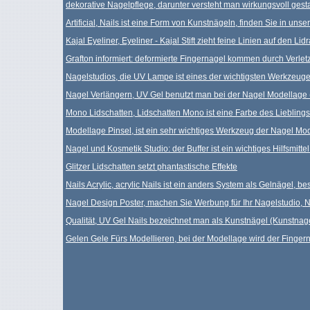
dekorative Nagelpflege, darunter versteht man wirkungsvoll gest
Artificial, Nails ist eine Form von Kunstnägeln, finden Sie in un
Kajal Eyeliner, Eyeliner - Kajal Stift zieht feine Linien auf den Lid
Grafton informiert: deformierte Fingernagel kommen durch Verle
Nagelstudios, die UV Lampe ist eines der wichtigsten Werkzeug
Nagel Verlängern, UV Gel benutzt man bei der Nagel Modellage
Mono Lidschatten, Lidschatten Mono ist eine Farbe des Lieblings
Modellage Pinsel, ist ein sehr wichtiges Werkzeug der Nagel M
Nagel und Kosmetik Studio: der Buffer ist ein wichtiges Hilfsmit
Glitzer Lidschatten setzt phantastische Effekte
Nails Acrylic, acrylic Nails ist ein anders System als Gelnägel, b
Nagel Design Poster, machen Sie Werbung für Ihr Nagelstudio, Na
Qualität, UV Gel Nails bezeichnet man als Kunstnägel (Kunstnage
Gelen Gele Fürs Modellieren, bei der Modellage wird der Finger