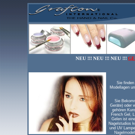
NEU !!! NEU !!! NEU !!!
GE
Sie finden
Modellagen un
Sie Bekomme
Geräte) oder w
gehören Kuns
French Gel, L
Gelen ist ein
Nagelstudios k
und UV Lampen
Nagelmodell