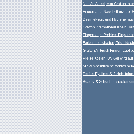
Nail Art Artikel, von Grafton in
Fingernagel Nagel Glanz, der Gl
Desinfektion, und Hygiene müss
Grafton international ist ein H
Fingernagel Problem Fingernag
Farben Lidschatten, Trio Lidsch
Grafton Airbrush Fingernagel b
Preise Kosten, UV Gel wird auf
Mit Wimperntusche farblos bet
Perfekt Eyeliner Stift zieht fein
Beauty, & Schönheit spielen ei