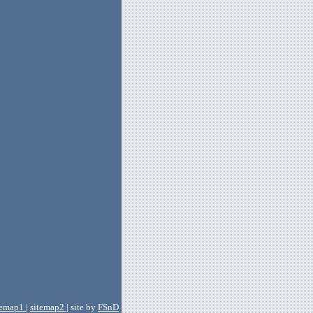
temap1
|
sitemap2
| site by
FSnD