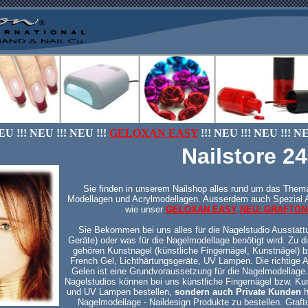
EU !!! NEU !!! NEU !!!
GELOXAN EASY
!!! NEU !!! NEU !!! N
Nailstore 24
Sie finden in unserem Nailshop alles rund um das Thema 
Modellagen und Acrylmodellagen. Ausserdem auch Spezial 
wie unser
GELOXAN EASY
.
NEU: GRAFTON
Sie Bekommen bei uns alles für die Nagelstudio Ausstattu
Geräte) oder was für die Nagelmodellage benötigt wird. Zu d
gehören Kunstnagel (künstliche Fingernägel, Kunstnägel) b
French Gel, Lichthärtungsgeräte, UV Lampen. Die richtige
Gelen ist eine Grundvoraussetzung für die Nagelmodellage. 
Nagelstudios können bei uns künstliche Fingernägel bzw. Ku
und UV Lampen bestellen,
sondern auch Private Kunden
h
Nagelmodellage - Naildesign Produkte zu bestellen. Graft