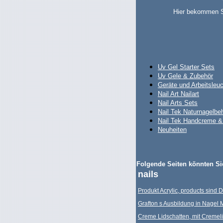
Hier bekommen Si
Uv Gel Starter Sets
Uv Gele & Zubehör
Geräte und Arbeitsleu
Nail Art Nailart
Nail Arts Sets
Nail Tek Naturnagelbe
Nail Tek Handcreme 
Neuheiten
Folgende Seiten könnten Sie
nails
Produkt Acrylic, products sind 
Grafton s Ausbildung in Nagel
Creme Lidschatten, mit Cremelid