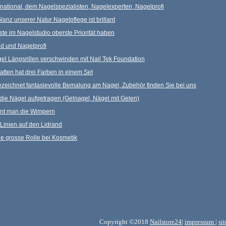
ternational, dem Nagelspezialisten, Nagelexperten, Nagelprofi
anz unserer Natur Nagelpflege ist brillant
te im Nagelstudio oberste Priorität haben
and und Nagelprofi
el Längsrillen verschwinden mit Nail Tek Foundation
atten hat drei Farben in einem Set
ezeichnet fantasievolle Bemalung am Nagel, Zubehör finden Sie bei uns
 die Nägel aufgetragen (Gelnagel, Nägel mit Gelen)
ont man die Wimpern
e Linien auf den Lidrand
ne grosse Rolle bei Kosmetik
Copyright ©2018
Nailstore24
|
impressum
|
si