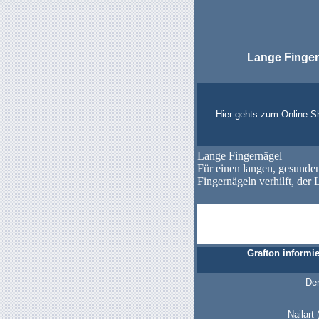
Lange Finger
Hier gehts zum Online 
Lange Fingernägel
Für einen langen, gesunden
Fingernägeln verhilft, der
Grafton informi
Der
Nailart