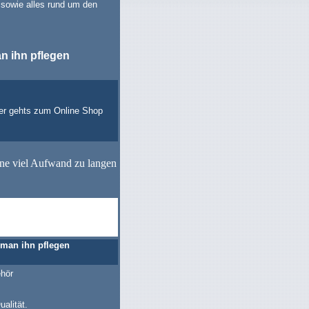
 sowie alles rund um den
n ihn pflegen
er gehts zum Online Shop
ohne viel Aufwand zu langen
 man ihn pflegen
ehör
ualität.