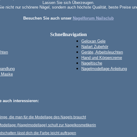
Lassen Sie sich Überzeugen.
e nicht nur schönere Nägel, sondern auch höchste Qualität, beste Preise u
Besuchen Sie auch unser
Nagelforum Nailsclub
Schnellnavigation
Geloxan Gele
Nailart Zubehör
chten
Geräte, Arbeitsleuchten
Hand und Körpercreme
Nageltische
handlung
Nagelmodellage Anleitung
& Maske
 auch interessieren:
Dinge, die man für die Modellage des Nagels braucht
 Modellage (Nagelmodellage) schult zur Nagelkosmetikerin
schatten lässt dich die Farbe leicht auftragen