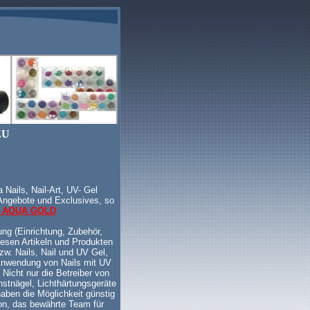
EU
Nails, Nail-Art, UV- Gel
Angebote und Exclusives, so
 AQUA GOLD
ng (Einrichtung, Zubehör,
iesen Artikeln und Produkten
zw. Nails, Nail und UV Gel,
 Anwendung von Nails mit UV
Nicht nur die Betreiber von
nstnägel, Lichthärtungsgeräte
aben die Möglichkeit günstig
on, das bewährte Team für